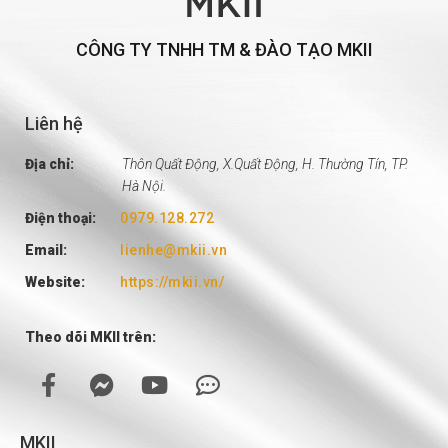
CÔNG TY TNHH TM & ĐÀO TẠO MKII
Liên hệ
Địa chỉ:
Thôn Quất Động, X.Quất Động, H. Thường Tín, TP.
Hà Nội.
Điện thoại:
0979.128.272
Email:
lienhe@mkii.vn
Website:
https://mkii.vn/
Theo dõi MKII trên:
MKII